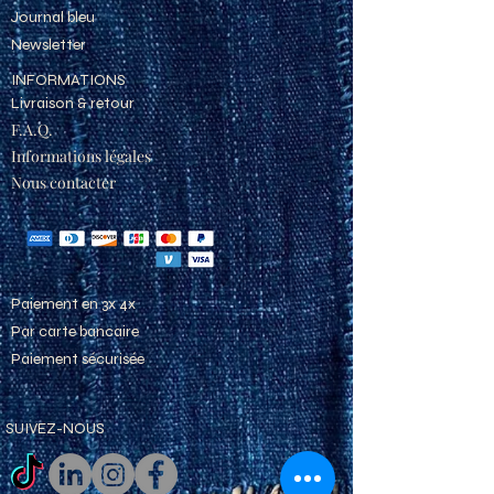
Journal bleu
Newsletter
INFORMATIONS
Livraison & retour
F.A.Q.
Informations légales
Nous co
ntacter
Paiement en 3x 4x
Par carte bancaire
Paiement sécurisée
SUIVEZ-NOUS