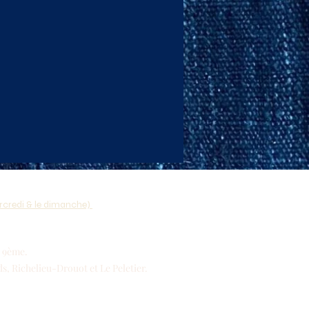
ercredi & le dimanche)
s 9ème.
s, Richelieu-Drouot et Le Peletier.