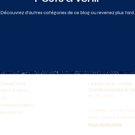
Découvrez d'autres catégories de ce blog ou revenez plus tard.
FORMATIONS
LA BOUTIQUE - STORE
Tous les jours (sauf le m
vraison & retour
de 11H- 19H00
A.Q.
---
formations légales
10 Passage Verdeau, Pari
us co
ntacter
Métro : Grands Boulevard
Nous rendre visite