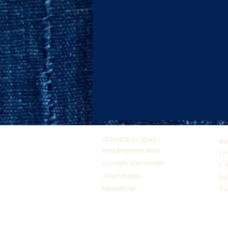
SERVICE CLIENT
IN
Nos engagements
Li
Conseils d'entretien
F.
Journal bleu
In
Newsletter
No